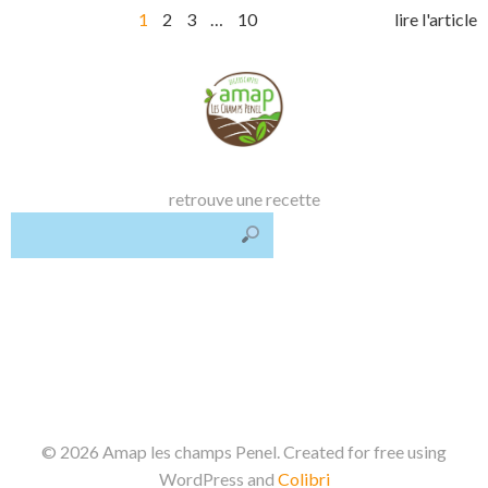
Posts
Post
Page
Page
Page
Page
1
2
3
…
10
lire l'article
navigation
navi
retrouve une recette
© 2026 Amap les champs Penel. Created for free using
WordPress and
Colibri