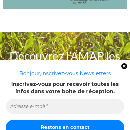
Découvrez l’AMAP les
Champs Penel
Bonjour,inscrivez-vous Newsletters
Inscrivez-vous pour recevoir toutes les
infos dans votre boîte de réception.
NOUS REJOINDRE