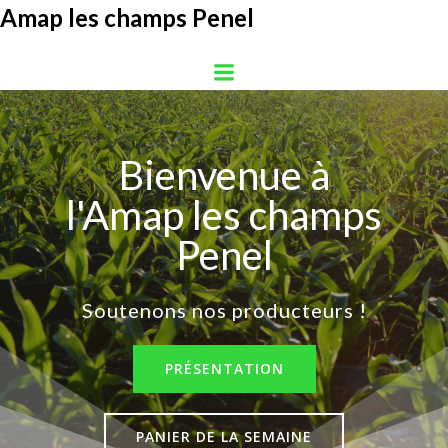
Aller
Amap les champs Penel
au
contenu
Bienvenue à
l'Amap les champs
Penel
Soutenons nos producteurs !
PRÉSENTATION
PANIER DE LA SEMAINE