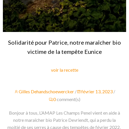
Solidarité pour Patrice, notre maraîcher bio
victime de la tempête Eunice
voir la recette
Gilles Dehandschoewercker
/
février 13, 2023
/
0
comment(s)
Bonjour à tous, L’AMAP Les Champs Penel vient en aide à
notre maraîcher bio Patrice Devriendt, qui a perdu la
moitié de ses serres à cause des tempêtes de février 2022.