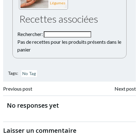
Légumes
Recettes associées
Rechercher:
Pas de recettes pour les produits présents dans le
panier
Tags:
No Tag
Navigation
Navigation
Previous post
Next post
de
de
No responses yet
l’article
l’article
Laisser un commentaire