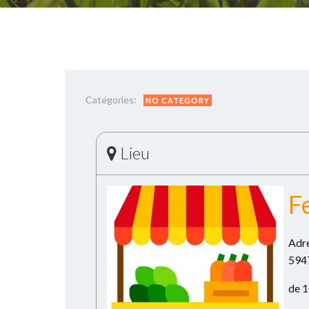
Categories:
NO CATEGORY
Lieu
F
Adre
594
de 1