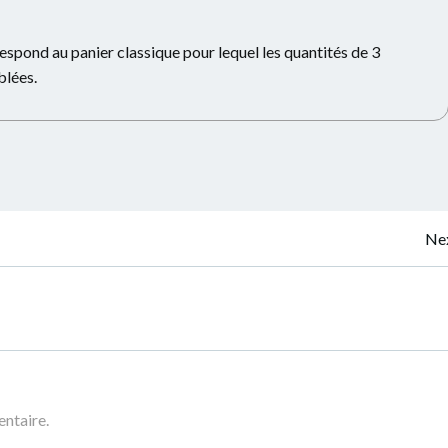
spond au panier classique pour lequel les quantités de 3
blées.
Navigation
Nex
de
l’article
ntaire.