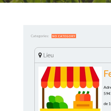
Categories:
NO CATEGORY
Lieu
F
Adre
594
de 1