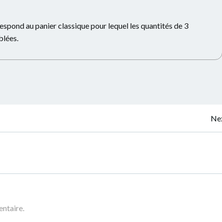
spond au panier classique pour lequel les quantités de 3
blées.
Navigation
Nex
de
l’article
ntaire.