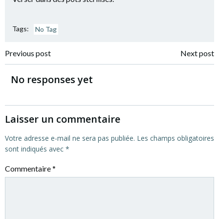
Tags:
No Tag
Navigation
Navigation
Previous post
Next post
de
de
No responses yet
l’article
l’article
Laisser un commentaire
Votre adresse e-mail ne sera pas publiée.
Les champs obligatoires
sont indiqués avec
*
Commentaire
*