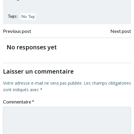
Tags:
No Tag
Navigation
Navigation
Previous post
Next post
de
de
No responses yet
l’article
l’article
Laisser un commentaire
Votre adresse e-mail ne sera pas publiée.
Les champs obligatoires
sont indiqués avec
*
Commentaire
*