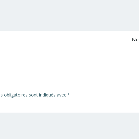
Navigation
Nex
de
l’article
 obligatoires sont indiqués avec
*