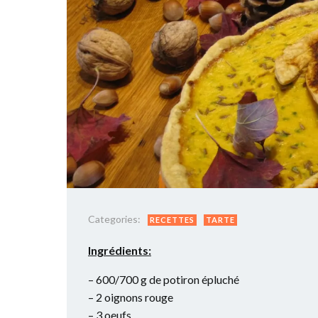
Categories:
RECETTES
TARTE
Ingrédients:
– 600/700 g de potiron épluché
– 2 oignons rouge
– 3 oeufs