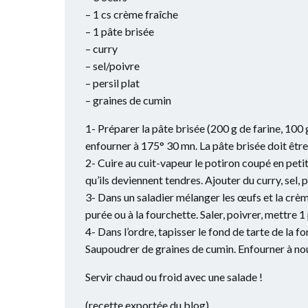
– 1 cs crème fraîche
– 1 pâte brisée
– curry
– sel/poivre
– persil plat
– graines de cumin
1- Préparer la pâte brisée (200 g de farine, 100 g
enfourner à 175° 30 mn. La pâte brisée doit êtr
2- Cuire au cuit-vapeur le potiron coupé en peti
qu’ils deviennent tendres. Ajouter du curry, sel, p
3- Dans un saladier mélanger les œufs et la crè
purée ou à la fourchette. Saler, poivrer, mettre 1 
4- Dans l’ordre, tapisser le fond de tarte de la f
Saupoudrer de graines de cumin. Enfourner à nou
Servir chaud ou froid avec une salade !
(recette exportée du blog)