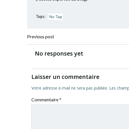
Tags:
No Tag
Navigation
Previous post
de
No responses yet
l’article
Laisser un commentaire
Votre adresse e-mail ne sera pas publiée.
Les champs
Commentaire
*