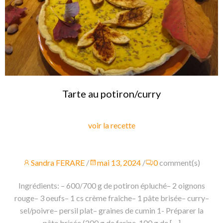
Tarte au potiron/curry
voir la recette
Sandra FERARE
/
mai 13, 2024
/
0
comment(s)
Ingrédients: – 600/700 g de potiron épluché– 2 oignons
rouge– 3 oeufs– 1 cs crème fraîche– 1 pâte brisée– curry–
sel/poivre– persil plat– graines de cumin 1- Préparer la
pâte brisée (200 g de farine, 100 g de […]