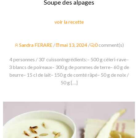
Soupe des alpages
voir la recette
Sandra FERARE
/
mai 13, 2024
/
0
comment(s)
4 personnes / 30′ cuissonIngrédients:– 500 g céleri-rave–
3 blancs de poireaux– 300 g de pommes de terre– 60 g de
beurre– 15 cl de lait– 150 g de comté râpé– 50 g de noix /
50 g […]