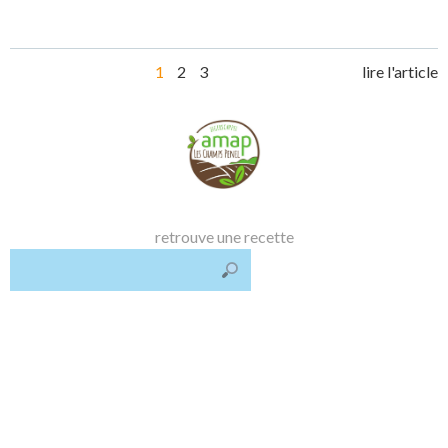
Posts
Post
Page
Page
Page
1
2
3
lire l'article
navigation
navi
retrouve une recette