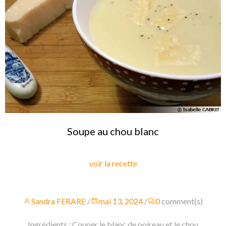
Soupe au chou blanc
voir la recette
Sandra FERARE
/
mai 13, 2024
/
0
comment(s)
Ingrédients : Couper le blanc de poireau et le chou